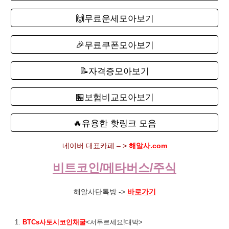
🙌무료운세모아보기
🎉무료쿠폰모아보기
📝자격증모아보기
🏪보험비교모아보기
🔥유용한 핫링크 모음
네이버 대표카페 – >
해알사.com
비트코인/메타버스/주식
해알사단톡방 ->
바로가기
1.
BTCs사토시코인채굴
<서두르세요!대박>