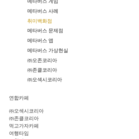
메타버스 게임
메타버스 사례
취미백화점
메타버스 문제점
메타버스 앱
메타버스 가상현실
㈜오존코리아
㈜존클코리아
㈜오섹시코리아
연합카페
㈜오섹시코리아
㈜존클코리아
먹고가자카페
여행타임