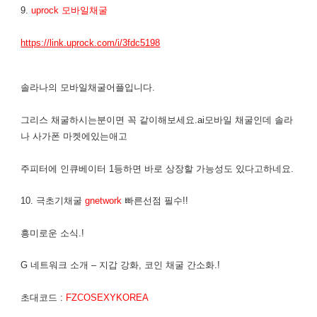
9.
uprock 모바일채굴
https://link.uprock.com/i/3fdc5198
솔라나의 모바일채굴어플입니다.
그리스 채굴하시는분이면 꼭 같이해보세요.ai모바일 채굴인데 솔라
나 사가폰 마켓에있는애고
주피터에 인큐베이터 1등하면 바로 상장할 가능성도 있다고하네요.
10. 극초기채굴
gnetwork
빠른선점 필수!!
흥미로운 소식.!
G 네트워크 소개 – 지갑 강화, 코인 채굴 간소화.!
초대코드 :
FZCOSEXYKOREA