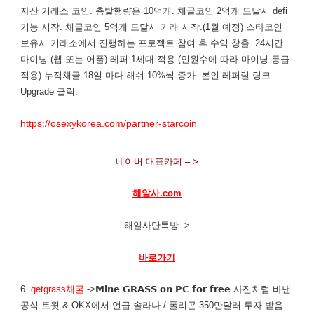
자산 거래소 코인. 총발행량은 10억개. 채굴코인 2억개 도달시 defi
기능 시작. 채굴코인 5억개 도달시 거래 시작.(1월 예정) 스타코인
보유시 거래소에서 진행하는 프로젝트 참여 후 수익 창출. 24시간
마이닝.(웹 또는 어플) 레퍼 1세대 적용.(인원수에 따라 마이닝 등급
적용) 누적채굴 18일 마다 해쉬 10%씩 증가. 본인 레퍼럴 링크
Upgrade 클릭.
https://osexykorea.com/partner-starcoin
네이버 대표카페 – >
해알사.com
해알사단톡방 ->
바로가기
6.
getgrass채굴
->𝗠𝗶𝗻𝗲 𝗚𝗥𝗔𝗦𝗦 𝗼𝗻 𝗣𝗖 𝗳𝗼𝗿 𝗳𝗿𝗲𝗲 사진처럼 바낸
공식 트윗 & OKX에서 언급 솔라나 / 폴리곤 350만달러 투자 받음