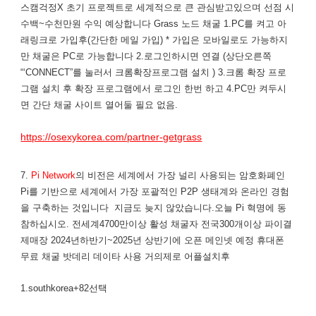
스캠걱정X 초기 프로젝트로 세계적으로 큰 관심받고있으며 선점 시
수백~수천만원 수익 예상합니다 ​Grass 노드 채굴 1.PC를 켜고 아
래링크로 가입후(간단한 메일 가입) * 가입은 모바일로도 가능하지
만 채굴은 PC로 가능합니다 2.로그인하시면 ​연결 (상단오른쪽
“‘CONNECT”를 눌러서 크롬확장프로그램 설치 ) 3.크롬 확장 프로
그램 설치 후 확장 프로그램에서 로그인 한번 하고 4.PC만 켜두시
면 간단 채굴 사이트 열어둘 필요 없음.
https://osexykorea.com/partner-getgrass
7.
Pi Network
의 비전은 세계에서 가장 널리 사용되는 암호화폐인
Pi를 기반으로 세계에서 가장 포괄적인 P2P 생태계와 온라인 경험
을 구축하는 것입니다 지금도 늦지 않았습니다.오늘 Pi 혁명에 동
참하십시오. 전세계4700만이상 활성 채굴자 전국300개이상 파이결
제매장 2024년하반기~2025년 상반기에 오픈 메인넷 예정 휴대폰
무료 채굴 밧데리 데이타 사용 거의제로 어플설치후
1.southkorea+82선택