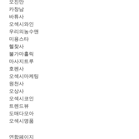
오친만
카창남
바튜사
오섹시와인
우리의농수맨
미용스타
헬찾사
불가마홀릭
마사지트루
호펜사
오섹시마케팅
원천사
오상사
오섹시코인
트렌드뷰
도매다모아
오섹시명품
연합페이지