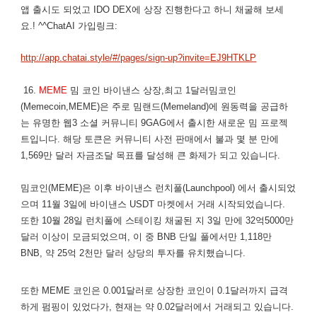
앱 출시도 되었고 IDO DEX에 상장 진행한다고 하니 채굴해 보세
요.! ^^ChatAI 가입링크:
http://app.chatai.style/#/pages/sign-up?invite=EJ9HTKLP
16.
MEME
밈 코인 바이낸스 상장,최고 1달러밈코인
(Memecoin,MEME)은 주로 밈랜드(Memeland)에 원동력을 공급하
는 유명한 웹3 소셜 커뮤니티 9GAG에서 출시한 새로운 밈 프로젝
트입니다. 해당 토큰은 커뮤니티 사전 판매에서 불과 몇 분 만에
1,569만 달러 자금조달 목표를 달성해 큰 화제가 되고 있습니다.
밈코인(MEME)은 이후 바이낸스 런치풀(Launchpool) 에서 출시되었
으며 11월 3일에 바이낸스 USDT 마켓에서 거래 시작되었습니다.
또한 10월 28일 런치풀에 스테이킹 채굴된 지 3일 만에 32억5000만
달러 이상이 모금되었으며, 이 중 BNB 단일 풀에서만 1,118만
BNB, 약 25억 2천만 달러 상당의 투자를 유치했습니다.
또한 MEME 코인은 0.001달러로 상장한 코인이 0.1달러까지 급격
하게 펌핑이 있었다가, 현재는 약 0.02달러에서 거래되고 있습니다.