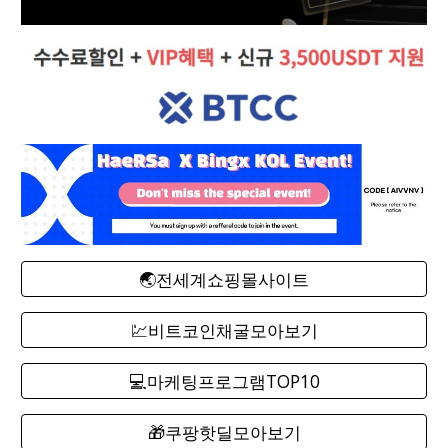
🌏전세계쇼핑몰사이트
💹비트코인채굴모아보기
💻마케팅프로그램TOP10
🎁쿠팡핫딜모아보기