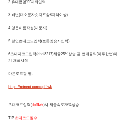
2.휴대폰앞”0″제외입력
3.비번(대소문자숫자포함8자리이상)
4.영문이름작성(대문자)
5.본인초대코드입력(보통영숫자입력)
6초대자코드입력(choi8217)채굴25%상승 끝 번개클릭(하루한번)하
기 채굴시작
다운로드할 앱:
https://minepi.com/dpfflwk
초대코드입력(
dpfflwk
)시 채굴속도25%상승
TIP.
초대코드필수