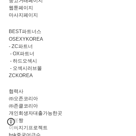
중고거래페이지
웹툰페이지
마사지페이지
BEST파트너스
OSEXYKOREA
-
ZC파트너
-
OX파트너
-
하드오섹시
-
오섹시러브몰
ZCKOREA
협력사
㈜오존코리아
㈜존클코리아
개인회생자대출가능한곳
로또짱
이뻐지기프로젝트
hsk중국어급수