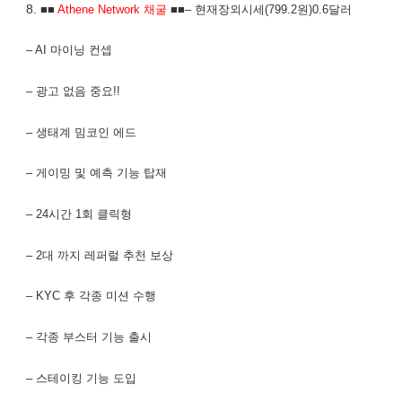
8.
■■
Athene Network 채굴
■■– 현재장외시세(799.2원)0.6달러
– AI 마이닝 컨셉
– 광고 없음 중요!!
– 생태계 밈코인 에드
– 게이밍 및 예측 기능 탑재
– 24시간 1회 클릭형
– 2대 까지 레퍼럴 추천 보상
– KYC 후 각종 미션 수행
– 각종 부스터 기능 출시
– 스테이킹 기능 도입